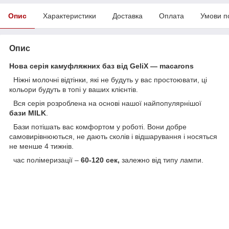
Опис
Характеристики
Доставка
Оплата
Умови п
Опис
Нова серія камуфляжних баз від GeliX — macarons
Ніжні молочні відтінки, які не будуть у вас простоювати, ці
кольори будуть в топі у ваших клієнтів.
Вся серія розроблена на основі нашої найпопулярнішої
бази MILK
.
Бази потішать вас комфортом у роботі. Вони добре
самовирівнюються, не дають сколів і відшарування і носяться
не менше 4 тижнів.
час полімеризації –
60-120 сек,
залежно від типу лампи.