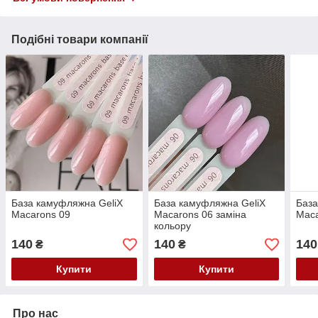
Подібні товари компанії
База камуфляжна GeliX
База камуфляжна GeliX
База
Macarons 09
Macarons 06 заміна
Maca
кольору
140
140
140
₴
₴
Купити
Купити
Про нас