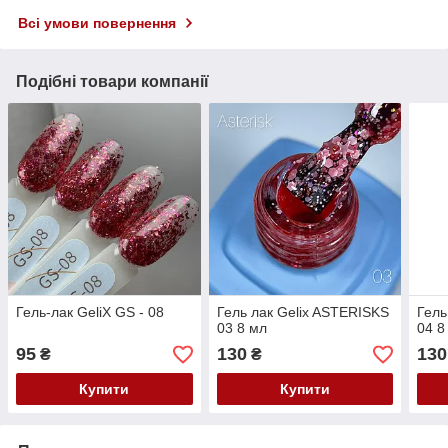
Всі умови повернення
Подібні товари компанії
Гель-лак GeliX GS - 08
Гель лак Gelix ASTERISKS
Гель
03 8 мл
04 8
95
130
130
₴
₴
Купити
Купити