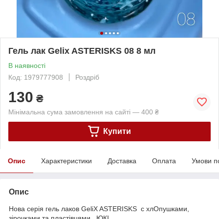
Гель лак Gelix ASTERISKS 08 8 мл
В наявності
Код: 1979777908
Роздріб
130
₴
Мінімальна сума замовлення на сайті — 400 ₴
Купити
Опис
Характеристики
Доставка
Оплата
Умови п
Опис
Нова серія гель лаков GeliX ASTERISKS с хлОпушками,
зірочками та пластівцями ЮКІ.