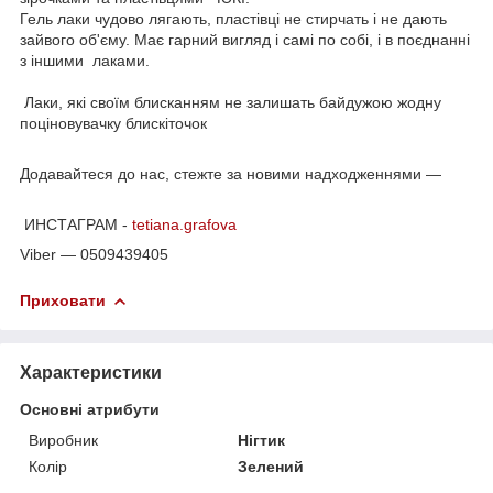
Гель лаки чудово лягають, пластівці не стирчать і не дають
зайвого об'єму. Має гарний вигляд і самі по собі, і в поєднанні
з іншими лаками.
Лаки, які своїм блисканням не залишать байдужою жодну
поціновувачку блискіточок
Додавайтеся до нас, стежте за новими надходженнями —
ИНСТАГРАМ -
tetiana.grafova
Viber — 0509439405
Приховати
Характеристики
Основні атрибути
Виробник
Нігтик
Колір
Зелений