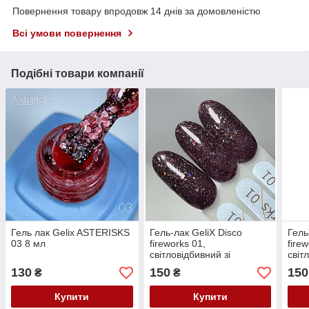
Повернення товару впродовж 14 днів за домовленістю
Всі умови повернення
Подібні товари компанії
Гель лак Gelix ASTERISKS
Гель-лак GeliX Disco
Гель
03 8 мл
fireworks 01,
fire
світловідбивний зі
світ
шматочками битого скла
шмат
130
150
150
₴
₴
Купити
Купити