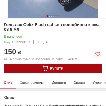
Гель лак Gelix Flash cat світловідбивна кішка
03 8 мл
В наявності
Код: 1979930184
Роздріб
150
₴
Мінімальна сума замовлення на сайті — 400 ₴
Купити
Опис
Характеристики
Доставка
Оплата
Умови п
Опис
Новинка !!! Гель лак Gelix Flash cat світловідбивна кішка