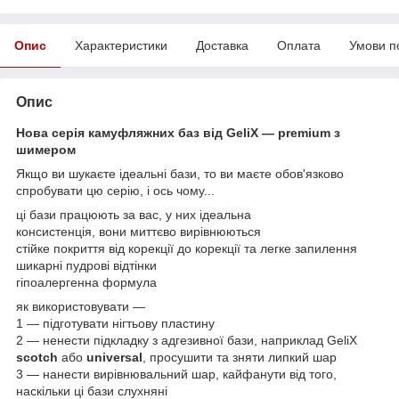
Опис
Характеристики
Доставка
Оплата
Умови п
Опис
Нова серія камуфляжних баз від GeliX — premium з
шимером
Якщо ви шукаєте ідеальні бази, то ви маєте обов'язково
спробувати цю серію, і ось чому...
ці бази працюють за вас, у них ідеальна
консистенція, вони миттєво вирівнюються
стійке покриття від корекції до корекції та легке запилення
шикарні пудрові відтінки
гіпоалергенна формула
як використовувати —
1 — підготувати нігтьову пластину
2 — ненести підкладку з адгезивної бази, наприклад GeliX
scotch
або
universal
, просушити та зняти липкий шар
3 — нанести вирівнювальний шар, кайфанути від того,
наскільки ці бази слухняні