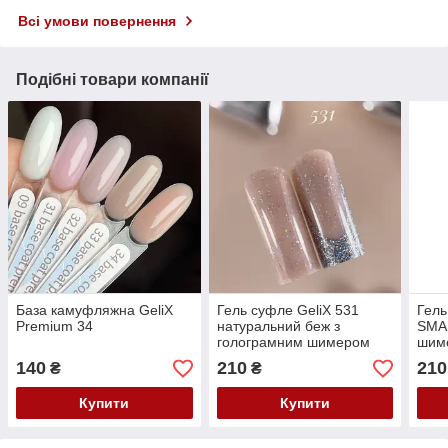
Всі умови повернення
Подібні товари компанії
База камуфляжна GeliX
Гель суфле GeliX 531
Гель
Premium 34
натуральний беж з
SMAR
голограмним шимером
шиме
юки 
140
210
210
₴
₴
Купити
Купити