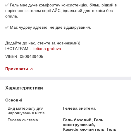
✅ Гель має дуже комфортну консистенцію, більш рідкий в
порівнянні з гелем серії АЙС, ідеальний для техніки без
опила.
⠀
✅ Має чудову адгезію, не дає відшарування.
Додайте до нас, стежте за новинками))
ІНСТАГРАМ -
tetiana.grafova
VIBER -0509439405
Приховати
Характеристики
Основні
Вид матеріалу для
Гелева система
нарощування нігтів
Гелева система
Гель базовий, Гель
конструюючий,
Камуфлюючий гель, Гель