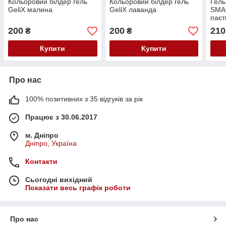
Кольоровий білдер гель
Кольоровий білдер гель
Гель
GeliX малина
GeliX лаванда
SMAR
паєт
мол
200
200
210
₴
₴
Купити
Купити
Про нас
100% позитивних з 35 відгуків за рік
Працює з 30.06.2017
м. Дніпро
Дніпро, Україна
Контакти
Сьогодні вихідний
Показати весь графік роботи
Про нас