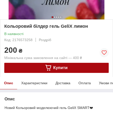
Кольоровий білдер гель GeliX лимон
В наявності
Код: 2176573258
Роздріб
200
₴
Мінімальна сума замовлення на сайті — 400 ₴
Купити
Опис
Характеристики
Доставка
Оплата
Умови п
Опис
Новий Кольоровий моделюючий гель GeliX SMART❤️
⠀