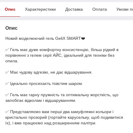
Опис
Характеристики
Доставка
Оплата
Умови п
Опис
Новий моделюючий гель GeliX SMART❤️
⠀
✅ Гель має дуже комфортну консистенцію, більш рідкий в
порівнянні з гелем серії АЙС, ідеальний для техніки без
опила.
⠀
✅ Має чудову адгезію, не дає відшарування.
⠀
✅ Ідеально просихаєть товстим шаром.
⠀
✅ Гель має гарну пружність та оптимальну жорсткість, що
запобігає відколам і відшаруванням.
⠀
✅ Представляємо вам перші два камуфляжні кольори і
кристально прозорий (гортайте карусельку, щоб подивитися
їх), і вже працюємо над розширенням палітри.