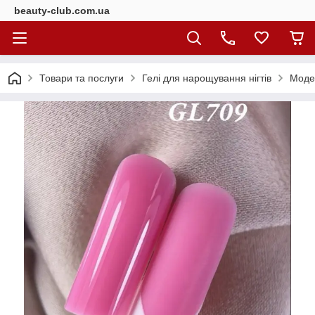
beauty-club.com.ua
Товари та послуги
Гелі для нарощування нігтів
Моде