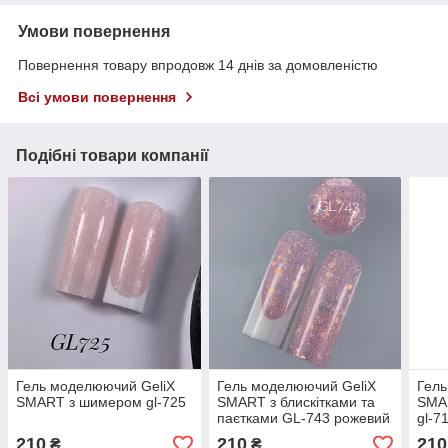
Умови повернення
Повернення товару впродовж 14 днів за домовленістю
Всі умови повернення
Подібні товари компанії
Гель моделюючий GeliX
Гель моделюючий GeliX
Гель
SMART з шимером gl-725
SMART з блискітками та
SMAR
паєтками GL-743 рожевий
gl-7
210
210
210
₴
₴