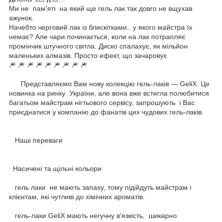
Ми не пам'яті на який ще гель лак так довго не вщухав
ажунок.
Начебто черговий лак із блискітками.. у якого майстра їх
немає? Але чари починається, коли на лак потрапляє
промінчик штучного світла. Диско спалахує, як мільйон
маленьких алмазів. Просто ефект, що зачаровує
🎆 🎆 🎆 🎆 🎆 🎆 🎆 🎆 🎆
Представляємо Вам нову колекцію гель-лаків — GeliX. Це
новинка на ринку України, але вона вже встигла полюбитися
багатьом майстрам нігтьового сервісу, запрошують і Вас
приєднатися у компанію до фанатів цих чудових гель-лаків.
Наші переваги
Насичені та щільні кольори
гель лаки не мають запаху, тому підійдуть майстрам і
клієнтам, які чутливі до хімічних ароматів.
гель-лаки GeliX мають негучну в'язкість, шикарно