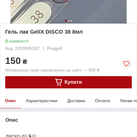
Гель лак GeliX DISCO 38 8мл
В наявності
Код: 2393045262
Роздріб
150
₴
Мінімальна сума замовлення на сайті — 400 ₴
Купити
Опис
Характеристики
Доставка
Оплата
Умови п
Опис
ДИСКО 💃🏻🕺🏻...⠀