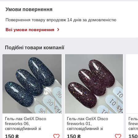
Умови повернення
Повернення товару впродовж 14 днів за домовленістю
Всі умови повернення
Подібні товари компанії
Гель-лак GeliX Disco
Гель-лак GeliX Disco
Гель
fireworks 06,
fireworks 01,
fire
світловідбивний зі
світловідбивний зі
світ
шматочками битого скла
шматочками битого скла
шмат
150
150
150
₴
₴