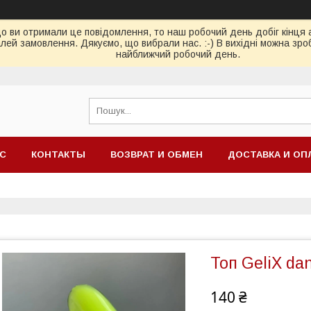
ви отримали це повідомлення, то наш робочий день добіг кінця або
ей замовлення. Дякуємо, що вибрали нас. :-) В вихідні можна зро
найближчий робочий день.
АС
КОНТАКТЫ
ВОЗВРАТ И ОБМЕН
ДОСТАВКА И ОП
Топ GeliX da
140 ₴