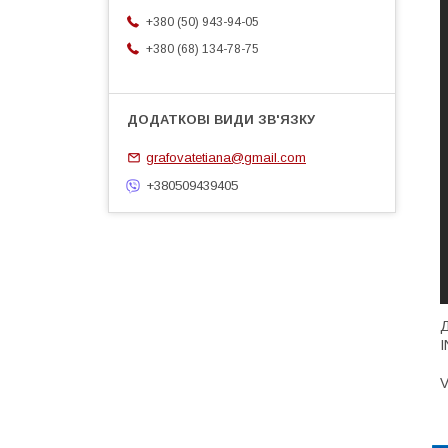
+380 (50) 943-94-05
+380 (68) 134-78-75
grafovatetiana@gmail.com
+380509439405
Д
V