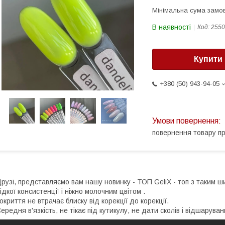
Мінімальна сума замов
В наявності
Код:
2550
Купити
+380 (50) 943-94-05
повернення товару п
рузі, представляємо вам нашу новинку - ТОП GeliX - топ з таким ш
ідкої консистенції і ніжно молочним цвітом .
окриття не втрачає блиску від корекції до корекції.
ередня в'язкість, не тікає під кутикулу, не дати сколів і відшаруванн