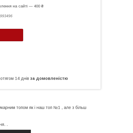
лення на сайті — 400 ₴
993496
ротягом 14 днів
за домовленістю
икарним топом як і наш топ №1 , але з більш
я. .