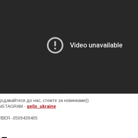
одавайтеся до нас, стежте за новинками))
INSTAGRAM -
gelix_ukraine
IBER -0509439405