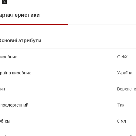
арактеристики
Основні атрибути
иробник
GeliX
раїна виробник
Україна
ип
Верхнє п
іпоалергенний
Так
б`єм
8 мл