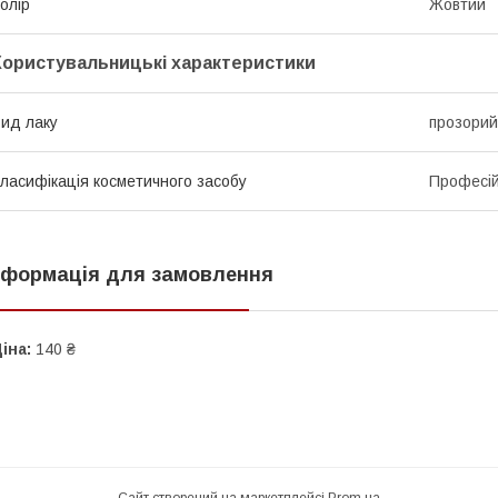
олір
Жовтий
Користувальницькі характеристики
ид лаку
прозорий
ласифікація косметичного засобу
Професі
нформація для замовлення
іна:
140 ₴
Сайт створений на маркетплейсі
Prom.ua