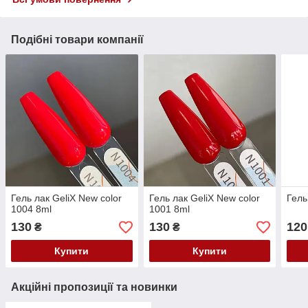
Подібні товари компанії
Гель лак GeliX New color
Гель лак GeliX New color
Гель
1004 8ml
1001 8ml
130
130
120
₴
₴
Купити
Купити
Акційні пропозиції та новинки