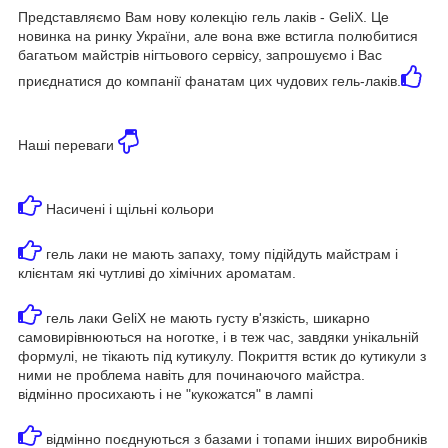
Представляємо Вам нову колекцію гель лаків - GeliX. Це
новинка на ринку України, але вона вже встигла полюбитися
багатьом майстрів нігтьового сервісу, запрошуємо і Вас
приєднатися до компанії фанатам цих чудових гель-лаків.
Наші переваги
Насичені і щільні кольори
гель лаки не мають запаху, тому підійдуть майстрам і
клієнтам які чутливі до хімічних ароматам.
гель лаки GeliX не мають густу в'язкість, шикарно
самовирівнюються на ноготке, і в теж час, завдяки унікальній
формулі, не тікають під кутикулу. Покриття встик до кутикули з
ними не проблема навіть для починаючого майстра.
відмінно просихають і не "кукожатся" в лампі
відмінно поєднуються з базами і топами інших виробників