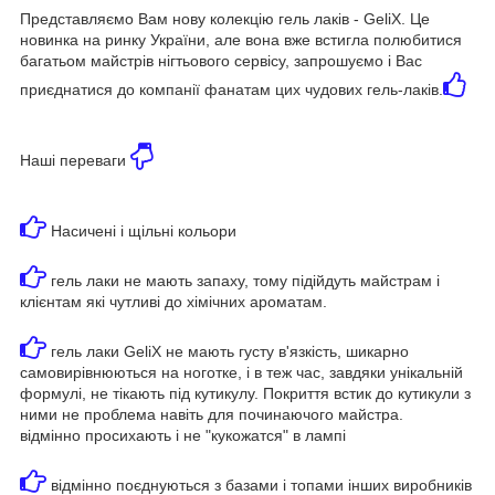
Представляємо Вам нову колекцію гель лаків - GeliX. Це
новинка на ринку України, але вона вже встигла полюбитися
багатьом майстрів нігтьового сервісу, запрошуємо і Вас
приєднатися до компанії фанатам цих чудових гель-лаків.
Наші переваги
Насичені і щільні кольори
гель лаки не мають запаху, тому підійдуть майстрам і
клієнтам які чутливі до хімічних ароматам.
гель лаки GeliX не мають густу в'язкість, шикарно
самовирівнюються на ноготке, і в теж час, завдяки унікальній
формулі, не тікають під кутикулу. Покриття встик до кутикули з
ними не проблема навіть для починаючого майстра.
відмінно просихають і не "кукожатся" в лампі
відмінно поєднуються з базами і топами інших виробників