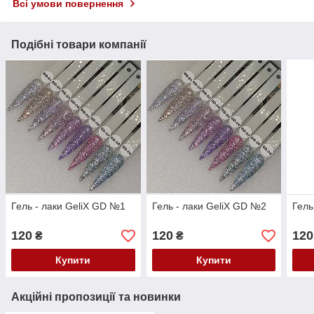
Всі умови повернення
Подібні товари компанії
Гель - лаки GeliX GD №1
Гель - лаки GeliX GD №2
Гель
120
120
120
₴
₴
Купити
Купити
Акційні пропозиції та новинки