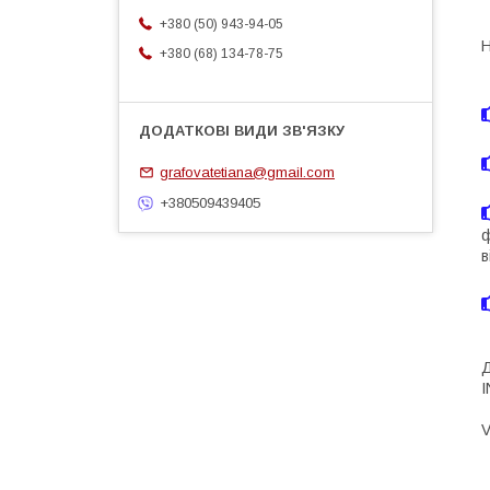
+380 (50) 943-94-05
Н
+380 (68) 134-78-75
grafovatetiana@gmail.com
+380509439405
ф
в
Д
V