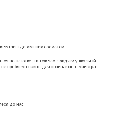
кі чутливі до хімічних ароматам.
ся на ноготке, і в теж час, завдяки унікальній
ми не проблема навіть для починаючого майстра.
йтеся до нас —