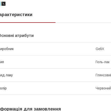
арактеристики
Основні атрибути
иробник
GeliX
ип
Гель-лак
ид лаку
Глянсови
олір
Червони
нформація для замовлення