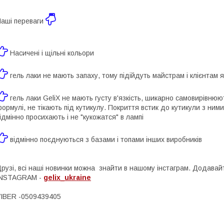
аші переваги
Насичені і щільні кольори
гель лаки не мають запаху, тому підійдуть майстрам і клієнтам я
гель лаки GeliX не мають густу в'язкість, шикарно самовирівнюють
ормулі, не тікають під кутикулу. Покриття встик до кутикули з ни
ідмінно просихають і не "кукожатся" в лампі
відмінно поєднуються з базами і топами інших виробників
рузі, всі наші новинки можна знайти в нашому інстаграм. Додава
INSTAGRAM -
gelix_ukraine
IBER -0509439405