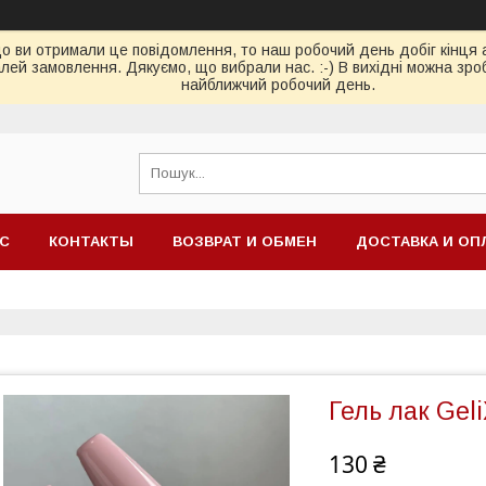
ви отримали це повідомлення, то наш робочий день добіг кінця або
ей замовлення. Дякуємо, що вибрали нас. :-) В вихідні можна зро
найближчий робочий день.
АС
КОНТАКТЫ
ВОЗВРАТ И ОБМЕН
ДОСТАВКА И ОП
Гель лак Gel
130 ₴