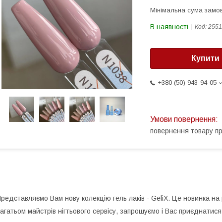
Мінімальна сума замов
В наявності
Код:
2551
Купити
+380 (50) 943-94-05
повернення товару п
редставляємо Вам нову колекцію гель лаків - GeliX. Це новинка на
агатьом майстрів нігтьового сервісу, запрошуємо і Вас приєднатися