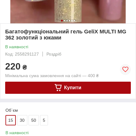
Багатофункціональний гель GeliX MULTI MG
362 золотий з юками
В наявності
Код: 2558291127
Роздріб
220
₴
Мінімальна сума замовлення на сайті — 400 ₴
Купити
Об`єм
15
30
50
5
В наявності