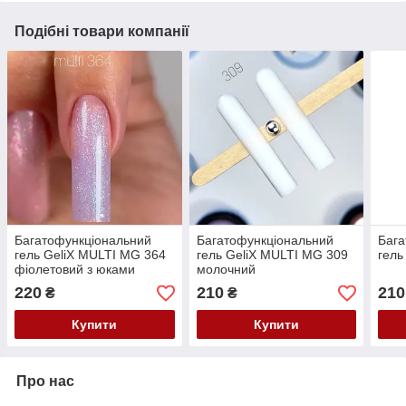
Подібні товари компанії
Багатофункціональний
Багатофункціональний
Бага
гель GeliX MULTI MG 364
гель GeliX MULTI MG 309
гель
фіолетовий з юками
молочний
220
210
210
₴
₴
Купити
Купити
Про нас