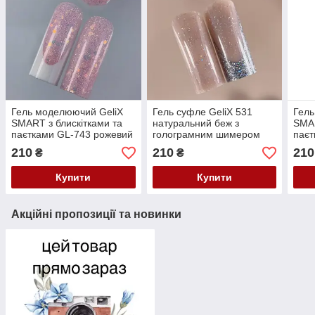
Гель моделюючий GeliX
Гель суфле GeliX 531
Гель
SMART з блискітками та
натуральний беж з
SMAR
паєтками GL-743 рожевий
голограмним шимером
паєт
мол
210
210
210
₴
₴
Купити
Купити
Акційні пропозиції та новинки