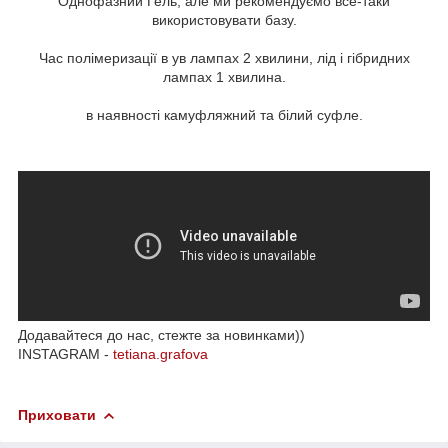
Однофазний Гель, але ми рекомендуємо все-таки
використовувати базу.
Час полімеризації в ув лампах 2 хвилини, лід і гібридних
лампах 1 хвилина.
в наявності камуфляжний та білий суфле.
Додавайтеся до нас, стежте за новинками))
INSTAGRAM -
tetiana.grafova
Приховати