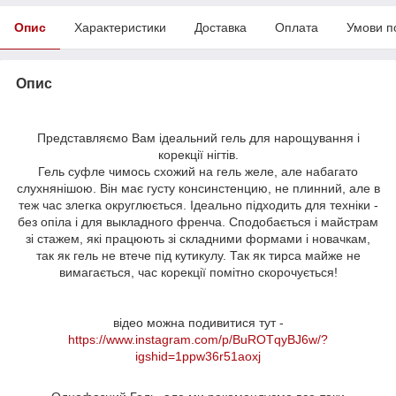
Опис
Характеристики
Доставка
Оплата
Умови п
Опис
Представляємо Вам ідеальний гель для нарощування і
корекції нігтів.
Гель суфле чимось схожий на гель желе, але набагато
слухнянішою. Він має густу консинстенцию, не плинний, але в
теж час злегка округлюється. Ідеально підходить для техніки -
без опіла і для выкладного френча. Сподобається і майстрам
зі стажем, які працюють зі складними формами і новачкам,
так як гель не втече під кутикулу. Так як тирса майже не
вимагається, час корекції помітно скорочується!
відео можна подивитися тут -
https://www.instagram.com/p/BuROTqyBJ6w/?
igshid=1ppw36r51aoxj