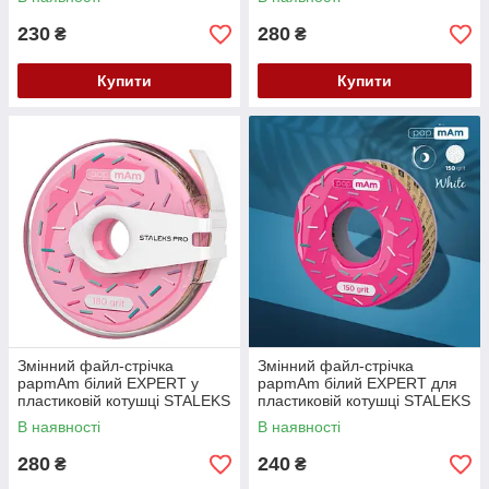
230
280
₴
₴
Купити
Купити
Змінний файл-стрічка
Змінний файл-стрічка
papmAm білий EXPERT у
papmAm білий EXPERT для
пластиковій котушці STALEKS
пластиковій котушці STALEKS
PRO 180 грит (ATC-180w)
PRO 150 грит (ATSC-150w)
В наявності
В наявності
280
240
₴
₴