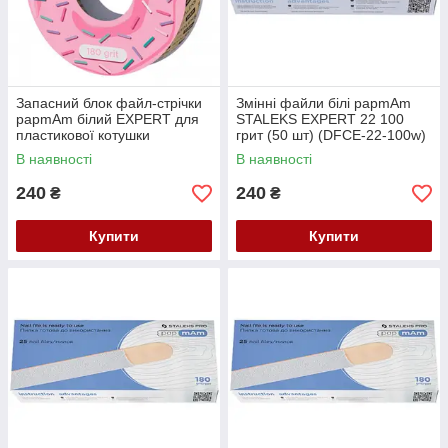
Запасний блок файл-стрічки
Змінні файли білі papmAm
papmAm білий EXPERT для
STALEKS EXPERT 22 100
пластикової котушки
грит (50 шт) (DFCE-22-100w)
STALEKS PRO 180 грит
В наявності
В наявності
(ATSC-180w)
240
240
₴
₴
Купити
Купити