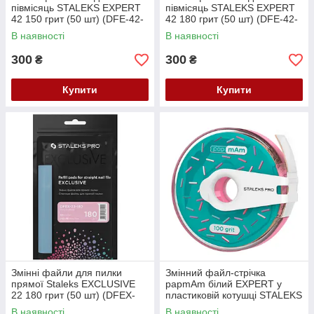
півмісяць STALEKS EXPERT
півмісяць STALEKS EXPERT
42 150 грит (50 шт) (DFE-42-
42 180 грит (50 шт) (DFE-42-
150w)
180w)
В наявності
В наявності
300
300
₴
₴
Купити
Купити
Змінні файли для пилки
Змінний файл-стрічка
прямої Staleks EXCLUSIVE
papmAm білий EXPERT у
22 180 грит (50 шт) (DFEX-
пластиковій котушці STALEKS
22-180)
PRO 100 (ATC-100w)
В наявності
В наявності