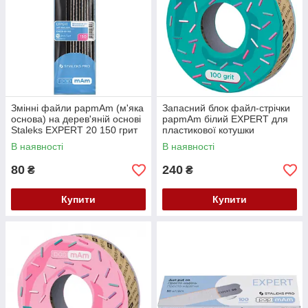
Змінні файли papmAm (м'яка
Запасний блок файл-стрічки
основа) на дерев'яній основі
papmAm білий EXPERT для
Staleks EXPERT 20 150 грит
пластикової котушки
(10 шт) (DWCE-20-150)
STALEKS PRO 100 грит
В наявності
В наявності
(ATSC-100w)
80
240
₴
₴
Купити
Купити