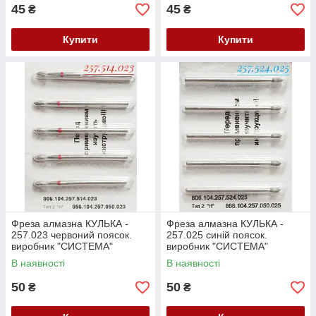
45
45
₴
₴
Купити
Купити
Фреза алмазна КУЛЬКА -
Фреза алмазна КУЛЬКА -
257.023 червоний поясок.
257.025 синій поясок.
виробник "СИСТЕМА"
виробник "СИСТЕМА"
Білорусь (104.257.514.023)
Білорусь (104.257.524.025)
В наявності
В наявності
Залишок
Залишок
50
50
₴
₴