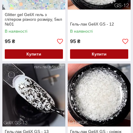
Glitter gel GeliX гель з
глітером різного розміру, 5мл
№01
Гель-лак GeliX GS - 12
В наявності
В наявності
95
95
₴
₴
Купити
Купити
Гель-лак GeliX GS - 13
Гель-лак GeliX GS - сніжок