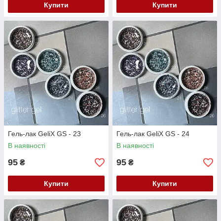
Купити
Купити
Гель-лак GeliX GS - 23
Гель-лак GeliX GS - 24
В наявності
В наявності
95
95
₴
₴
Купити
Купити