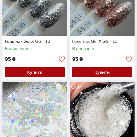
Гель-лак GeliX GS - 10
Гель-лак GeliX GS - 11
В наявності
В наявності
95
95
₴
₴
Купити
Купити