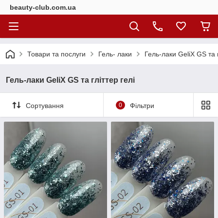
beauty-club.com.ua
Товари та послуги
Гель- лаки
Гель-лаки GeliX GS та г
Гель-лаки GeliX GS та гліттер гелі
Сортування
0
Фільтри