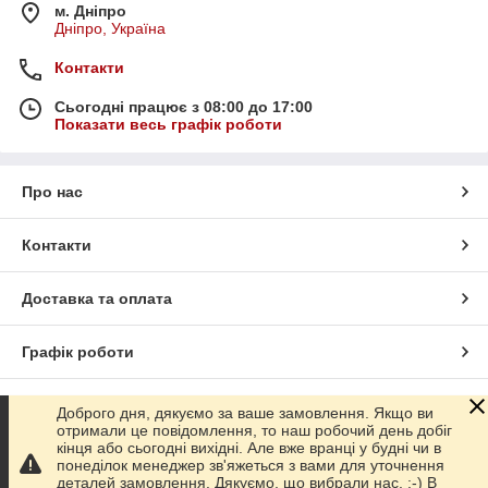
м. Дніпро
Дніпро, Україна
Контакти
Сьогодні працює з 08:00 до 17:00
Показати весь графік роботи
Про нас
Контакти
Доставка та оплата
Графік роботи
Повна версія сайту
Доброго дня, дякуємо за ваше замовлення. Якщо ви
отримали це повідомлення, то наш робочий день добіг
кінця або сьогодні вихідні. Але вже вранці у будні чи в
Сайт створено на маркетплейсі
Prom.ua
понеділок менеджер зв'яжеться з вами для уточнення
деталей замовлення. Дякуємо, що вибрали нас. :-) В